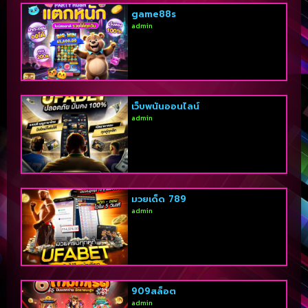
game88s
admin
เว็บพนันออนไลน์
admin
มวยเด็ด 789
admin
909สล็อต
admin