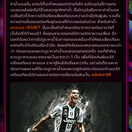
ค่าน้ำบอลนั้น แต่ละโต๊ะจะกำหนดแตกต่างกันไป แต่ปัจจุบันนี้การแทง
บอลออนไลน์หรือโต๊ะบอลจะถูกหักค่าน้ำ ซึ่งปัจจุบันคือราคาค่าน้ำบอล
จะเป็นตัวชี้วัดความได้เปรียบเสียเปรียบระหว่างเจ้ามือกับผู้เล่น รวมถึง
ความต่างชั้นของแต่ละทีมฟุตบอลที่ทำการแข่งขันด้วย สำหรับค่าน้ำ
แทงบอล UFABET
นั้นจะเป็นตัวกำหนดอัตราการจ่ายเงินรางวัลที่
เว็บไซต์ได้กำหนดไว้ ซึ่งคุณสามารถแทงได้ตามอัตราความเสี่ยง จึง
บอกได้เลยว่าการไม่ดูราคาน้ำในการแทงบอลนั้นจะทำให้คุณเสียเปรียบ
แต่คนที่จะได้เปรียบคือเจ้ามือ ส่งผลให้เซียนบอลหลายคนออกมาแนะนำ
ว่า ก่อนแทงบอลควรดูราคาค่าน้ำบอลก่อนแทงทุกครั้ง และที่สำคัญ
ควรดูราคาบอลจากหลายเว็บมากกว่า 1 เว็บ เพื่อที่นักเดิมพันจะได้
เปรียบเทียบราคาบอล ราคาคู่ไหนได้เปรียบกว่ากัน อย่างไรก็ตามหาก
ต้องการผลงานที่ดีควรดูราคาน้ำบอลควบคู่กับอัตราต่อรองด้วยจะได้
เปรียบเทียบได้ง่ายและง่ายต่อการเลือกเดิมพันเว็บ
edmbet88