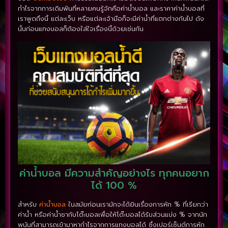
กำไรจากการเดิมพันที่หลายคนรู้จักคือค่าน้ำบอล และราคาค่าน้ำบอลที่
เราพูดถึงนี้ แต่ละเว็บ หรือแต่ละเจ้ามือก็จะมีค่าน้ำที่แตกต่างกันไป ดัง
นั้นก่อนแทงบอลก็ต้องใส่ใจเรื่องนี้ด้วยเช่นกัน
ค่าน้ำบอล มีความสำคัญอย่างไร ทุกคนอยาก
ได้ 100 %
สำหรับ
ค่าน้ำบอล
ในสมัยก่อนเรามักจะได้ยินเรื่องการหัก % ที่เรียกว่า
ค่าน้ำ หรือค่าน้ำชากับโต๊ะบอลเพื่อให้โต๊ะบอลได้รับส่วนแบ่ง % จากนัก
พนันที่สามารถเข้ามาหากำไรจากการแทงบอลได้ ซึ่งเปอร์เซ็นต์การหัก