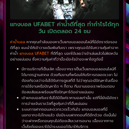
แทงบอล UFABET ค่าน้ำดีที่สุด ทำกำไรได้ทุก
วัน เปิดตลอด 24 ชม
ค่าน้ำบอล
หากคุณกำลังมองหาเว็บแทงบอลออนไลน์ที่มีอัตราต่อรอง
ดีที่สุด แนะนำให้เข้าวางเดิมพันกับเรา เพราะคุณจะได้รับความคุ้มค่าจาก
ค่าน้ำ
แทงบอล UFABET
ที่ดีที่สุด บอกได้เลยว่าเข้าเล่นแล้วไม่ผิดหวัง
อย่างแน่นอน ซึ่งความคุ้มค่าที่ว่านี้จะมีอะไรบ้างจะพาไปดูดังนี้
มีการบริการที่เป็นเลิศ เนื่องจากเราเป็นเว็บแทงบอลออนไลน์ที่
ได้มาตรฐานสากล ด้วยทีมงานที่พร้อมให้บริการตลอดเวลา ไม่
ต้องกังวลว่าจะไม่ได้รับการดูแลที่ดี ไม่ว่าคุณจะมีปัญหาในเรื่อง
การใช้งานหรือปัญหาใด ๆ ก็ตาม ทีมงานของเราพร้อมตอบ
ข้อสงสัยและพร้อมแก้ไขปัญหาได้อย่างแน่นอน
เข้าแทงบอลกับเราไม่ได้มีดีแค่ราคาบอลเท่านั้น แต่ที่นี่ยังมีอัตรา
การจ่ายเงินรางวัลที่สูงคุ้มกว่าที่อื่นแน่นอน
ระบบการฝากถอนสะดวกรวดเร็วทันใจ แทงบอลบอลที่นี่
นอกจากจะไม่โกงแล้ว ยังมีระบบฝากถอนที่ดีอีกด้วย ดังนั้นไม่
ว่าจะฝากหรือถอนคุณไม่ต้องเสียเวลารอนาน เนื่องจากทาง
เว็บไซต์ของเราได้นำระบบออโต้มาให้บริการ