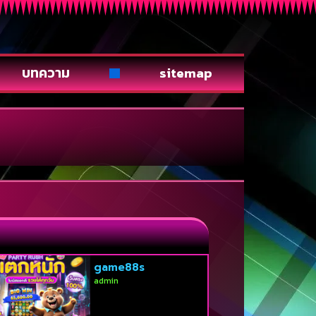
บทความ
sitemap
game88s
admin