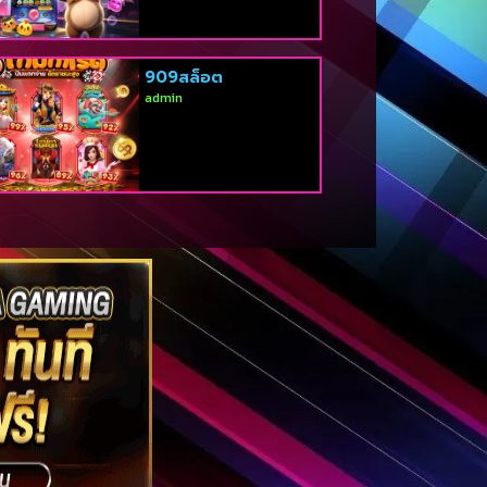
909สล็อต
admin