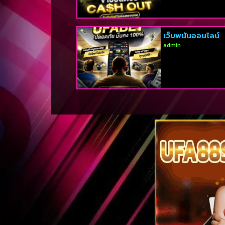
เว็บพนันออนไลน์
admin