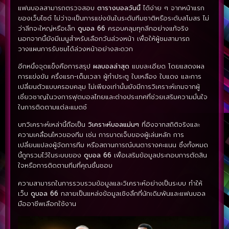
แฟนบอลสามารถตรวจสอบ
ตารางบอลวันนี้
ได้ง่าย ๆ จากหน้าแรก
ของเว็บไซต์ ไม่ว่าจะเป็นการแข่งขันในระดับทีมชาติหรือระดับสโมสร ไม่
ว่าลีกจะใหญ่หรือเล็ก
ดูบอล 66
ครอบคลุมทุกลีกอย่างแท้จริง
นอกจากนี้ยังมีเมนูสำหรับเลือกวันล่วงหน้า เพื่อให้ผู้ชมสามารถ
วางแผนการรับชมได้ล่วงหน้าอย่างสะดวก
อีกหนึ่งจุดแข็งคือการสรุป
ผลบอลล่าสุด
แบบละเอียด โดยแสดงผล
การแข่งขัน ครึ่งแรก-เต็มเวลา ผู้ทำประตู ใบเหลือง ใบแดง และการ
เปลี่ยนตัวแบบครอบคลุม ไม่เพียงเท่านั้นยังมีการวิเคราะห์เกมจากผู้
เชี่ยวชาญในวงการฟุตบอลไทยและต่างประเทศที่ช่วยเสริมความมั่นใจ
ในการติดตามแต่ละแมตช์
บทวิเคราะห์เหล่านี้ถือเป็น
วิเคราะห์บอลแม่นๆ
ที่อิงจากสถิติจริงและ
ความเคลื่อนไหวของทีม เช่น การบาดเจ็บของผู้เล่นหลัก การ
เปลี่ยนแปลงผู้จัดการทีม หรือสถานการณ์บนตารางคะแนน ซึ่งทั้งหมด
นี้ถูกรวมไว้ในระบบของ
ดูบอล 66
เพื่อเสริมข้อมูลประกอบการตัดสิน
ใจหรือการติดตามทีมที่คุณชื่นชอบ
ความสามารถในการรวบรวมข้อมูลและวิเคราะห์อย่างเป็นระบบ ทำให้
เว็บ
ดูบอล 66
กลายเป็นแหล่งข้อมูลเชิงลึกที่นักเดิมพันและแฟนบอล
มืออาชีพเลือกใช้งาน