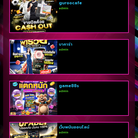
guroocafe
admin
บาคาร่า
admin
game88s
admin
เว็บพนันออนไลน์
admin