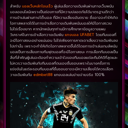
สำหรับ
บอลเว็บหลักโอนเร็ว
ผู้เล่นเลือกวางเดิมพันผ่านทางเว็บพนัน
บอลออนไลน์เพราะเป็นช่องทางที่มีความปลอดภัยได้มาตรฐานดีกว่า
การเข้าเล่นผ่านทางโต๊ะบอล ที่มีความเสี่ยงอันตราย ซึ่งอาจจะทำให้เกิด
โอกาสพลาดได้ในการเข้าเลือกวางเดิมพันพนันบอลให้มีโอกาสรวย
ไม่ใช่เรื่องยาก หากนักพนันทุกท่านมีการศึกษาหาข้อมูลวางแผน
วิเคราะห์ในการเข้าเลือกวางเดิมพัน
แทงบอล UFABET
โดยทีมบอลที่
จะมีโอกาสชนะอย่างแน่นอน ไม่ใช่เพียงการคาดเดาเสี่ยงวางเดิมพันลง
ไปเท่านั้น เพราะจะทำให้เกิดโอกาสพลาดขึ้นได้โดยการเข้าเล่นเกมส์พนัน
บอลเป็นการเสี่ยงทายทีมฟุตบอลที่จะมีโอกาสชนะ การเลือกทีมบอลเป็น
สิ่งที่สำคัญผู้เล่นจะต้องทำความเข้าใจของทีมบอลแต่ละทีมให้ดีที่สุดและ
ไม่ควรวางเดิมพันกับทีมบอลที่ตนเองชื่นชอบเพราะในบางครั้งการ
แข่งขันในแต่ละรอบทีมบอลที่ชื่นชอบอาจจะมีความเสี่ยงได้ควรเลือก
วางเดิมพันกับ
edmbet88
แทงบอลเล่นง่ายจ่ายจริง 100%