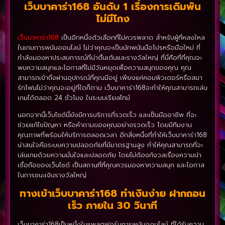
เว็บบาคาร่า168 อันดับ 1 เรื่องการเดิมพัน
ไม่มีโกง
เว็บบาคาร่า168
เป็นอีกหนึ่งตัวเลือกที่ไม่ควรพลาด สำหรับผู้ที่หลงใหล
ในเกมการพนันออนไลน์ ไม่ว่าคุณจะเป็นนักพนันมือโปรหรือมือใหม่ ที่
กำลังมองหาประสบการณ์ที่น่าตื่นเต้นและรางวัลใหญ่ ที่นี่คือที่ที่คุณจะ
พบความสนุกและโอกาสที่ไม่มีวันหยุดเพื่อความสนุกของคุณ คุณ
สามารถเข้าถึงผ่านอุปกรณ์ที่คุณมีอยู่ เพียงแค่คอมพิวเตอร์หรือสมา
ร์ทโฟนไม่ว่าคุณจะอยู่ที่ใดก็ตาม เว็บบาคาร่า168จะทำให้คุณสามารถเล่น
เกมได้ตลอด 24 ชั่วโมง ในระบบเรียลไทม์
นอกจากนี้เว็บไซต์นี้ยังมีการบริการที่รวดเร็ว และเป็นมืออาชีพ ที่จะ
ช่วยแก้ไขปัญหา หรือคำถามของคุณอย่างรวดเร็ว โดยมีทีมงาน
คุณภาพที่พร้อมให้บริการตลอดเวลา อีกสิ่งหนึ่งที่ทำให้เว็บบาคาร่า168
น่าสนใจคือระบบความปลอดภัยที่มีมาตรฐานสูง ทำให้คุณสามารถที่จะ
เล่นเกมด้วยความมั่นใจและปลอดภัย โดยไม่ต้องกังวลเรื่องความน่า
เชื่อถือของเว็บไซต์ เป็นสถานที่ที่คุณควรมองหาความสนุก และโอกาส
ในการชนะเงินรางวัลใหญ่
ทางเข้าเว็บบาคาร่า168 ทำเงินง่าย ฝากถอน
เร็ว ภายใน 30 วินาที
เว็บบาคาร่า168เป็นหนึ่งในแพลตฟอร์มการพนันออนไลน์ ที่ได้รับความ