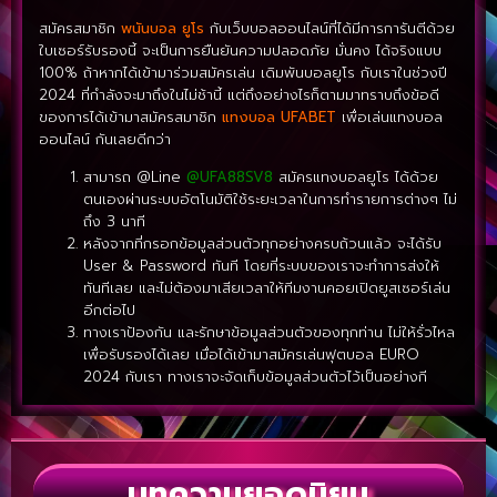
สมัครสมาชิก
พนันบอล ยูโร
กับเว็บบอลออนไลน์ที่ได้มีการการันตีด้วย
ใบเซอร์รับรองนี้ จะเป็นการยืนยันความปลอดภัย มั่นคง ได้จริงแบบ
100% ถ้าหากได้เข้ามาร่วมสมัครเล่น เดิมพันบอลยูโร กับเราในช่วงปี
2024 ที่กำลังจะมาถึงในไม่ช้านี้ แต่ถึงอย่างไรก็ตามมาทราบถึงข้อดี
ของการได้เข้ามาสมัครสมาชิก
แทงบอล UFABET
เพื่อเล่นแทงบอล
ออนไลน์ กันเลยดีกว่า
สามารถ @Line
@UFA88SV8
สมัครแทงบอลยูโร ได้ด้วย
ตนเองผ่านระบบอัตโนมัติใช้ระยะเวลาในการทำรายการต่างๆ ไม่
ถึง 3 นาที
หลังจากที่กรอกข้อมูลส่วนตัวทุกอย่างครบถ้วนแล้ว จะได้รับ
User & Password ทันที โดยที่ระบบของเราจะทำการส่งให้
ทันทีเลย และไม่ต้องมาเสียเวลาให้ทีมงานคอยเปิดยูสเซอร์เล่น
อีกต่อไป
ทางเราป้องกัน และรักษาข้อมูลส่วนตัวของทุกท่าน ไม่ให้รั่วไหล
เพื่อรับรองได้เลย เมื่อได้เข้ามาสมัครเล่นฟุตบอล EURO
2024 กับเรา ทางเราจะจัดเก็บข้อมูลส่วนตัวไว้เป็นอย่างกี
บทความยอดนิยม