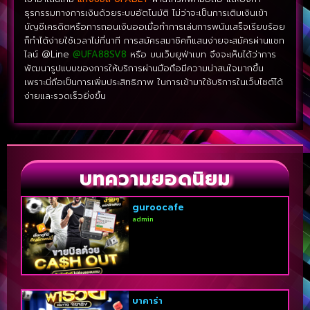
ธุรกรรมทางการเงินด้วยระบบอัตโนมัติ ไม่ว่าจะเป็นการเติมเงินเข้า
บัญชีเครดิตหรือการถอนเงินออเมื่อทำการเล่นการพนันเสร็จเรียบร้อย
ก็ทำได้ง่ายใช้เวลาไม่กี่นาที การสมัครสมาชิคก็แสนง่ายจะสมัครผ่านแชท
ไลน์ @Line
@UFA88SV8
หรือ บนเว็บยูฟ่าเบท จึงจะเห็นได้ว่าการ
พัฒนารูปแบบของการให้บริการผ่านมือถือมีความน่าสนใจมากขึ้น
เพราะนี่ถือเป็นการเพิ่มประสิทธิภาพ ในการเข้ามาใช้บริการในเว็บไซต์ได้
ง่ายและรวดเร็วยิ่งขึ้น
บทความยอดนิยม
guroocafe
admin
บาคาร่า