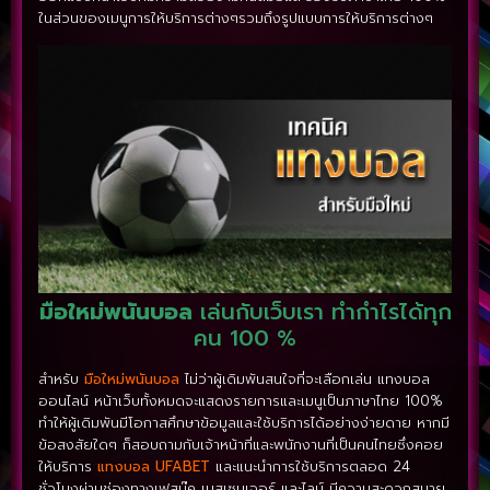
ในส่วนของเมนูการให้บริการต่างๆรวมถึงรูปแบบการให้บริการต่างๆ
มือใหม่พนันบอล
เล่นกับเว็บเรา ทำกำไรได้ทุก
คน 100 %
สำหรับ
มือใหม่พนันบอล
ไม่ว่าผู้เดิมพันสนใจที่จะเลือกเล่น แทงบอล
ออนไลน์ หน้าเว็บทั้งหมดจะแสดงรายการและเมนูเป็นภาษาไทย 100%
ทำให้ผู้เดิมพันมีโอกาสศึกษาข้อมูลและใช้บริการได้อย่างง่ายดาย หากมี
ข้อสงสัยใดๆ ก็สอบถามกับเจ้าหน้าที่และพนักงานที่เป็นคนไทยซึ่งคอย
ให้บริการ
แทงบอล UFABET
และแนะนำการใช้บริการตลอด 24
ชั่วโมงผ่านช่องทางเฟสบุ๊ค เมสเซนเจอร์ และไลน์ มีความสะดวกสบาย