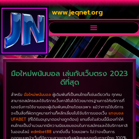
www.jeqnet.org
มือใหม่พนันบอล เล่นกับเว็บตรง 2023
ดีที่สุด
สำหรับ
มือใหม่พนันบอล
ผู้เดิมพันที่เป็นคนไทยก็เช่นเดียวกัน ทุกคน
สามารถสมัครและใช้บริการเว็บคาสิโนได้ด้วยมาตรฐานการให้บริการที่
รองรับการใช้งานของผู้เดิมพันคนไทยโดยเฉพาะ แม้ว่าการใช้บริการ
จะเป็นสิ่งที่ผิดกฎหมายท่านก็หลีกเลี่ยงไปใช้บริการของเว็บ
แทงบอล
UFABET
(ที่ได้รับอนุญาตอย่างถูกต้อง) แทนซึ่งในส่วนนี้นี่เองทำให้
คนไทยเป็นจำนวนมากมีความนิยมชมชอบในการสมัครและใช้บริการคาสิ
โนออนไลน์
edmbet88
มากยิ่งขึ้น โดยเฉพาะ ไม่ว่าจะเป็นการ
ออกแบบหน้าเว็บที่มีความสวยงามทันสมัยและรองรับภาษาไทย 100%