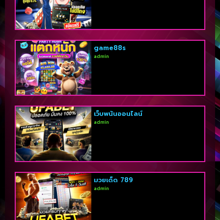
game88s
admin
เว็บพนันออนไลน์
admin
มวยเด็ด 789
admin