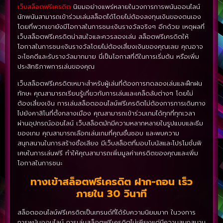
เว็บสล็อตฟรีเครดิต
นิยมอย่างแพร่หลายในวงการการพนันออนไลน์
นักพนันสามารถเข้าร่วมเล่นสล็อตได้โดยไม่ต้องลงทุนเงินของตนเอง
โดยที่พวกเขายังมีโอกาสในการชนะเงินรางวัลจริงๆ อีกด้วย เหตุผลที่
เว็บสล็อตฟรีเครดิตน่าสนใจและควรลองเล่น สล็อตฟรีเครดิตให้
โอกาสในการชนะเงินรางวัลโดยไม่ต้องเสี่ยงเงินของคุณเลย คุณอาจ
จะโชคดีและรับรางวัลมากมาย นี่เป็นโอกาสที่ดีในการเริ่มต้น หรือเพิ่ม
ประสิทธิภาพการเล่นของคุณ
เว็บสล็อตฟรีเครดิตเหมาะสำหรับผู้เล่นที่ต้องการทดลองเล่นและฝึกฝน
ทักษะ คุณสามารถเรียนรู้เกี่ยวกับการเล่นและเคล็ดลับต่างๆ โดยไม่
ต้องเสี่ยงเงิน การเล่นสล็อตออนไลน์ฟรีเครดิตไม่ต้องการการเดินทาง
ไปยังคาสิโนที่ตั้งกลางเมือง คุณสามารถเข้าร่วมเกมได้ทุกที่ทุกเวลา
ผ่านอุปกรณ์ออนไลน์ เว็บสล็อตมักมีความหลากหลายในรูปแบบและธีม
ของเกม คุณสามารถเลือกเล่นเกมที่คุณชื่นชอบ และพบความ
สนุกสนานในการสร้างชื่อเสียง มีเว็บสล็อตที่มอบโบนัสและโปรโมชั่นพิ
เศษในการเล่นฟรี ทำให้คุณสามารถเพิ่มมูลค่าเครดิตของคุณและเพิ่ม
โอกาสในการชนะ
ทางเข้าสล็อตฟรีเครดิต ฝาก-ถอน เร็ว
ภายใน 30 วินาที
สล็อตออนไลน์ฟรีเครดิตเป็นเทรนด์ที่ได้รับความนิยมมาก ในวงการ
การพนันออนไลน์ การเล่นสล็อตฟรีเครดิตไม่เพียงแต่มีความสนุกสนาน