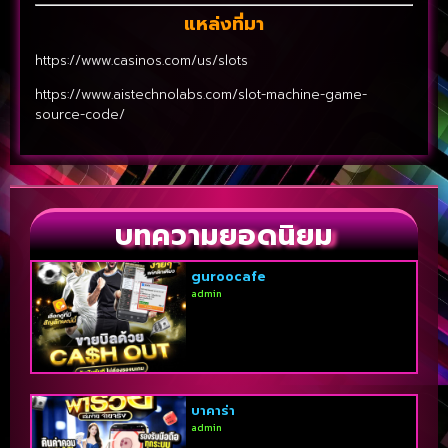
แหล่งที่มา
https://www.casinos.com/us/slots
https://www.aistechnolabs.com/slot-machine-game-
source-code/
บทความยอดนิยม
guroocafe
admin
บาคาร่า
admin