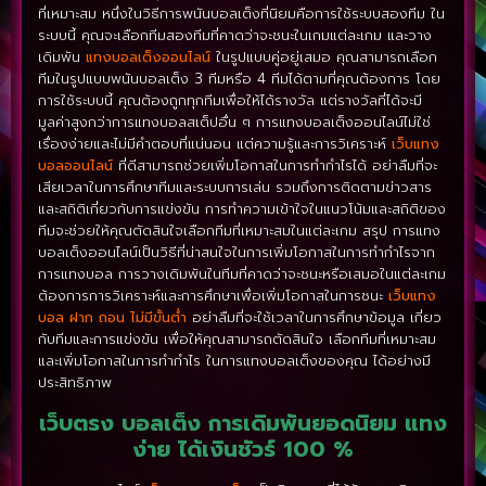
ที่เหมาะสม หนึ่งในวิธีการพนันบอลเต็งที่นิยมคือการใช้ระบบสองทีม ใน
ระบบนี้ คุณจะเลือกทีมสองทีมที่คาดว่าจะชนะในเกมแต่ละเกม และวาง
เดิมพัน
แทงบอลเต็งออนไลน์
ในรูปแบบคู่อยู่เสมอ คุณสามารถเลือก
ทีมในรูปแบบพนันบอลเต็ง 3 ทีมหรือ 4 ทีมได้ตามที่คุณต้องการ โดย
การใช้ระบบนี้ คุณต้องถูกทุกทีมเพื่อให้ได้รางวัล แต่รางวัลที่ได้จะมี
มูลค่าสูงกว่าการแทงบอลสเต็ปอื่น ๆ การแทงบอลเต็งออนไลน์ไม่ใช่
เรื่องง่ายและไม่มีคำตอบที่แน่นอน แต่ความรู้และการวิเคราะห์
เว็บแทง
บอลออนไลน์
ที่ดีสามารถช่วยเพิ่มโอกาสในการทำกำไรได้ อย่าลืมที่จะ
เสียเวลาในการศึกษาทีมและระบบการเล่น รวมถึงการติดตามข่าวสาร
และสถิติเกี่ยวกับการแข่งขัน การทำความเข้าใจในแนวโน้มและสถิติของ
ทีมจะช่วยให้คุณตัดสินใจเลือกทีมที่เหมาะสมในแต่ละเกม สรุป การแทง
บอลเต็งออนไลน์เป็นวิธีที่น่าสนใจในการเพิ่มโอกาสในการทำกำไรจาก
การแทงบอล การวางเดิมพันในทีมที่คาดว่าจะชนะหรือเสมอในแต่ละเกม
ต้องการการวิเคราะห์และการศึกษาเพื่อเพิ่มโอกาสในการชนะ
เว็บแทง
บอล ฝาก ถอน ไม่มีขั้นต่ํา
อย่าลืมที่จะใช้เวลาในการศึกษาข้อมูล เกี่ยว
กับทีมและการแข่งขัน เพื่อให้คุณสามารถตัดสินใจ เลือกทีมที่เหมาะสม
และเพิ่มโอกาสในการทำกำไร ในการแทงบอลเต็งของคุณ ได้อย่างมี
ประสิทธิภาพ
เว็บตรง บอลเต็ง การเดิมพันยอดนิยม แทง
ง่าย ได้เงินชัวร์ 100 %