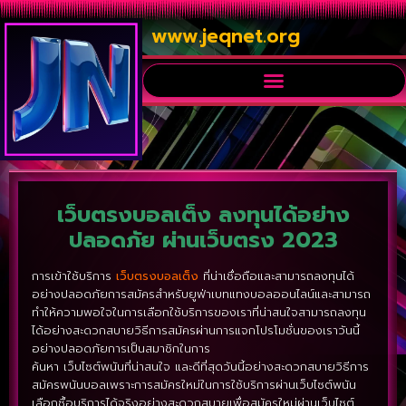
www.jeqnet.org
เว็บตรงบอลเต็ง ลงทุนได้อย่าง
ปลอดภัย ผ่านเว็บตรง 2023
การเข้าใช้บริการ
เว็บตรงบอลเต็ง
ที่น่าเชื่อถือและสามารถลงทุนได้
อย่างปลอดภัยการสมัครสำหรับยูฟ่าเบทแทงบอลออนไลน์และสามารถ
ทำให้ความพอใจในการเลือกใช้บริการของเราที่น่าสนใจสามารถลงทุน
ได้อย่างสะดวกสบายวิธีการสมัครผ่านการแจกโปรโมชั่นของเราวันนี้
อย่างปลอดภัยการเป็นสมาชิกในการ
ค้นหา เว็บไซต์พนันที่น่าสนใจ และดีที่สุดวันนี้อย่างสะดวกสบายวิธีการ
สมัครพนันบอลเพราะการสมัครใหม่ในการใช้บริการผ่านเว็บไซต์พนัน
เลือกซื้อบริการได้จริงอย่างสะดวกสบายเพื่อสมัครใหม่ผ่านเว็บไซต์