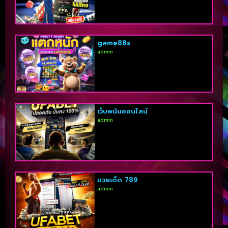
game88s
admin
เว็บพนันออนไลน์
admin
มวยเด็ด 789
admin