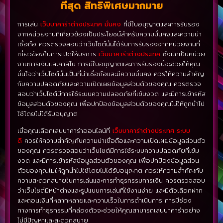
ที่สุด สิทธิพิเศษมากมาย
การเล่น
เว็บบาคาร่าต่างประเทศ มั่นคง
ที่มีใบอนุญาตและการรับรอง
จากหน่วยงานที่เกี่ยวข้องเป็นประโยชน์สำหรับความมั่นคงและความน่า
เชื่อถือ ควรตรวจสอบว่าเว็บไซต์นั้นได้รับการรับรองจากหน่วยงานที่
เกี่ยวข้องในการเปิดให้บริการ
เว็บบาคาร่าต่างประเทศ
ซึ่งมักเป็นหน่วย
งานการเงินและคาสิโน การมีใบอนุญาตและการรับรองนี้จะช่วยให้คุณ
มั่นใจว่าเว็บไซต์นั้นเป็นที่น่าเชื่อถือและมีความมั่นคง ควรให้ความสำคัญ
กับความปลอดภัยและความเปิดเผยข้อมูลส่วนตัวของคุณ ควรตรวจ
สอบว่าเว็บไซต์มีการใช้ระบบความปลอดภัยที่เข้มงวด และมีการเข้ารหัส
ข้อมูลส่วนตัวของคุณ เพื่อปกป้องข้อมูลส่วนตัวของคุณไม่ให้ถูกนำไป
ใช้โดยไม่ได้รับอนุญาต
เมื่อคุณเลือกเล่นบาคาร่าออนไลน์ที่
เว็บบาคาร่าต่างประเทศ ระบบ
ดี
ควรให้ความสำคัญกับความน่าเชื่อถือและความเปิดเผยข้อมูลส่วนตัว
ของคุณ ควรตรวจสอบว่าเว็บไซต์มีการใช้ระบบความปลอดภัยที่เข้ม
งวด และมีการเข้ารหัสข้อมูลส่วนตัวของคุณ เพื่อปกป้องข้อมูลส่วน
ตัวของคุณไม่ให้ถูกนำไปใช้โดยไม่ได้รับอนุญาต ควรให้ความสำคัญกับ
ความสะดวกสบายในการเล่นและการทำธุรกรรมการเงิน ควรตรวจสอบ
ว่าเว็บไซต์มีหน้าต่างและรูปแบบการเล่นที่ใช้งานง่าย และมีตัวเลือกฝาก
และถอนเงินที่หลากหลายและความเร็วในการดำเนินการ การมีช่อง
ทางการทำธุรกรรมที่คล่องตัวจะช่วยให้คุณสามารถเล่นบาคาร่าอย่าง
ไม่มีปัญหาและสะดวกสบาย