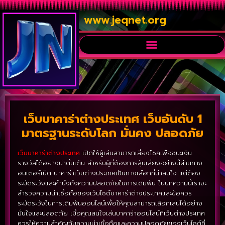
www.jeqnet.org
เว็บบาคาร่าต่างประเทศ เว็บอันดับ 1
มาตรฐานระดับโลก มั่นคง ปลอดภัย
เว็บบาคาร่าต่างประเทศ
เปิดให้ผู้เล่นสามารถเสี่ยงโชคเพื่อชนะเงิน
รางวัลได้อย่างน่าตื่นเต้น สำหรับผู้ที่ต้องการลุ้นเสี่ยงอย่างนี้ผ่านทาง
อินเตอร์เน็ต บาคาร่าเว็บต่างประเทศเป็นทางเลือกที่น่าสนใจ แต่ต้อง
ระมัดระวังและคำนึงถึงความปลอดภัยในการเดิมพัน ในบทความนี้เราจะ
สำรวจความน่าเชื่อถือของเว็บไซต์บาคาร่าต่างประเทศและข้อควร
ระมัดระวังในการเดิมพันออนไลน์เพื่อให้คุณสามารถเลือกเล่นได้อย่าง
มั่นใจและปลอดภัย เมื่อคุณสนใจเล่นบาคาร่าออนไลน์ที่เว็บต่างประเทศ
ควรให้ความสำคัญกับความน่าเชื่อถือและความปลอดภัยของเว็บไซต์ที่