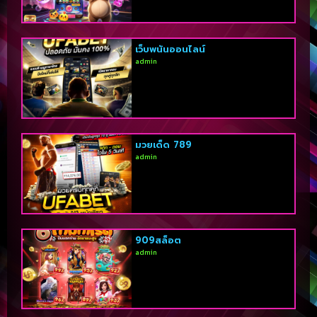
เว็บพนันออนไลน์
admin
มวยเด็ด 789
admin
909สล็อต
admin