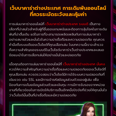
เว็บบาคาร่าต่างประเทศ การเดิมพันออนไลน์
ที่ควรระมัดระวังและคุ้มค่า
การเล่นบาคาร่าออนไลน์ที่
เว็บบาคาร่าต่างประเทศ ระบบดี
เป็นทาง
เลือกที่น่าสนใจสำหรับผู้ที่ชื่นชอบเกมพนันและต้องการลุ้นโชคในการเดิม
พันที่น่าตื่นเต้น แต่ในการที่จะสามารถเพลิดเพลินกับการเล่นบาคาร่า
อย่างสบายใจและมั่นใจในความน่าเชื่อถือและความปลอดภัย คุณควร
คำนึงถึงระบบดีของเว็บไซต์ที่คุณเลือกเล่น ในบทความนี้เราจะสำรวจ
ถึงความสำคัญของระบบดีในเว็บไซต์บาคาร่าเว็บต่างประเทศและเสนอ
ข้อแนะนำในการเลือกเล่นให้อย่างมั่นใจและปลอดภัย
เมื่อคุณต้องการเล่นบาคาร่าออนไลน์ที่
เว็บบาคาร่าต่างประเทศ มั่นคง
ควรให้ความสำคัญกับความน่าเชื่อถือและความปลอดภัยของเว็บไซต์ที่
คุณเลือกเล่น ควรตรวจสอบว่าเว็บไซต์มีการใช้ระบบความปลอดภัยที่
เข้มงวด เช่น SSL และมีการเข้ารหัสข้อมูลส่วนตัวของผู้เล่น เพื่อ
ป้องกันการขโมยข้อมูลส่วนตัวและเงินทุน การมีการรับรองจากหน่วย
งานที่เกี่ยวข้องในการเปิดให้บริการเป็นอีกหนึ่งปัจจัยที่ช่วยให้คุณมั่นใจ
ว่าเว็บไซต์นั้นเป็นที่น่าเชื่อถือและมีความปลอดภัย