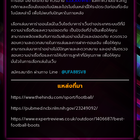
การชนะ อย่างไรก็ตาม ควรอ่าน
รีวิวเว็บบาคาร่า
และทำความเข้าใจกฎ
กติกาและเงื่อนไขของโบนัสและโปรโมชั่นเหล่านี้ให้ระมัดระวังก่อนที่จะรับ
โบนัสเหล่านี้ เพื่อไม่พบกับปัญหาในภายหลัง
เลือกเล่นบาคาร่าออนไลน์ในเว็บไซต์บาคาร่าเว็บต่างประเทศระบบดีที่มี
ความน่าเชื่อถือและความปลอดภัย เป็นปัจจัยที่จำเป็นเพื่อให้คุณ
สามารถเพลิดเพลินกับการเดิมพันอย่างมั่นใจและปลอดภัย ควรตรวจ
สอบความสะดวกสบายในการเล่นและการฝาก-ถอนเงิน เพื่อให้คุณ
สามารถเล่นบาคาร่าอย่างไม่มีปัญหาและสะดวกสบาย และอย่าลืมตรวจ
สอบความน่าเชื่อถือและการให้บริการลูกค้าที่มีคุณภาพ เพื่อให้คุณ
มั่นใจในการเลือกเล่นในเว็บ
สมัครสมาชิก ผ่านทาง Line :
@UFA88SV8
แหล่งที่มา
https://www.thehindu.com/sport/football/
https://pubmed.ncbi.nlm.nih.gov/23249092/
https://www.expertreviews.co.uk/outdoor/1406687/best-
football-boots