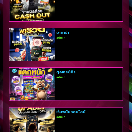
บาคาร่า
admin
game88s
admin
เว็บพนันออนไลน์
admin