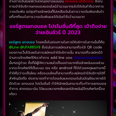
ด้านการเงินไม่แพ้เว็บใหญ่อย่างแน่นอน
แทงบอล เข้าถึงง่าย
ซึ่งใน
การเข้าใช้บริการแทงบอลออนไลน์จำนวนมากแล้วได้เงินกำไรจากการ
วางเดิมพัน แต่สุดท้ายนักพนันก็ไม่เหลือเงินในการวางเดิมพันกลับบ้า
นทั้งๆที่ชนะในการวางเดิมพันและได้เงินกำไรจำนวนมาก
แชร์สูตรแทงบอล โปรโมชั่นดีที่สุด เข้าถึงง่าย
จ่ายเงินชัวร์ ปี 2023
แชร์สูตร แทงบอล
โดยหนึ่งในช่องทางในการให้บริการในการนั้นก็คือ
@Line @UFA88SV8
ซึ่งในในการสมัครสามารถที่จะใช้ QR code
ของทางเว็บได้เลยในการสมัครเข้าใช้บริการนั้น สามารถที่จะสมัครได้
ป่านทางโทรศัพท์ให้เราทำการ add line ของ
เว็บแทงบอลออนไลน์
นั้นๆอยู่ด้วย ซึ่งก็มีผู้ให้ความสนใจเป็นอย่างมากยิ่งนักพนันบอลส่วน
มากจะโทรศัพท์ที่เป็นระบบ ios หรือ android ก็ได้ด้วยเหตุผลต่างๆนี้
ทำให้ไม่ว่าจะเป็นไหน หรือระบบไหนก็สามารถที่จะสมัครเข้าใช้บริการได้ที่
สำคัญมือถือ ยังสามารถทำการโอนเงินและถอนเงินในบัญชีธนาคารได้
อีกด้วย แทงบอล โปรโมชั่นดี ทำให้นักพนันสามาระที่จะทำการแทงบอล
ทำการ ฝากถอน-เงิน ได้แบบสบายๆเพียงแค่นักพนันมีโทรศัพท์เครื่อง
เดียว