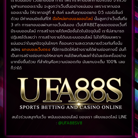
เราได้นั่นเอง เว็บแทงบอล กำไร เพราะราคาบอลที่ท่านจะได้รับ จากเว็บ
ยูฟ่าเบทของเรานั้น จะสูงกว่าเว็บอื่นอย่างแน่นอน เพราะราคาบอล
ของเรานั้น ให้ราคาอยู่ที่ 4 ตังค์ และคืนทุกยอดแทง 0.5 เปอร์เซ็นต์
ด้วย มีค่าคอมมิชชั่นที่ให้
มือใหม่แทงบอลออนไลน์
นั้นสูงกว่าเว็บอื่นถึง
3 เท่า การแทงบอลผ่านทางเว็บนั่นเอง เว็บUFABETสุดยอดของเว็บที่
มีระบบออนไลน์ การสร้างรายได้เหนือชั้นใดในปัจจุบันนี้ เราไม่สามารถ
ปฏิเสธได้เลยว่า การสร้างรายได้บนระบบออนไลน์ ไม่ใช่ที่นิยมเพราะ
แน่นอนว่าในยุคปัจจุบันใครๆ
ก็ชอบความสะดวกสบายด้วยกันทั้งนั้น
สมัคร
แทงบอลเว็บตรง
ที่มีการเปิดให้สร้างรายได้ผ่านช่องทางนี้ มันก็
เป็นการสร้างช่องทางให้หลายๆ คนได้พบกับผลกำไรในแต่ละครั้งอย่าง
มากยิ่งขึ้นด้วย ที่สำคัญคือความปลอดภัย มันแทบจะเต็ม 100% เลย
ก็ว่าได้
สนใจร่วมสนุกกับเว็บ พนันบอลออนไลน์ ของเรา เพียงแอดไลน์ LINE
:
@UFA88SV8