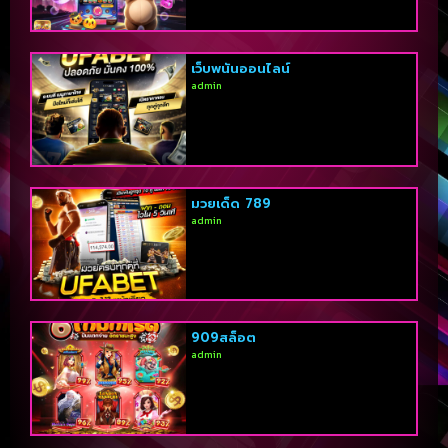
เว็บพนันออนไลน์
admin
มวยเด็ด 789
admin
909สล็อต
admin