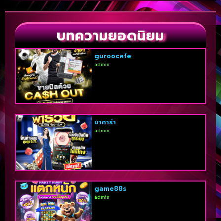
บทความยอดนิยม
guroocafe
admin
บาคาร่า
admin
game88s
admin