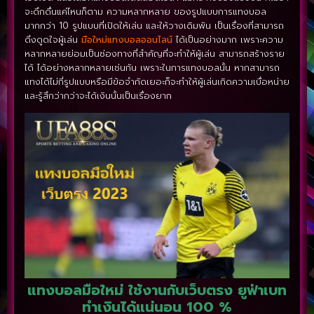
จะดึกดื่นแค่ไหนก็ตาม ความหลากหลาย ของรูปแบบการแทงบอล
มากกว่า 10 รูปแบบที่เปิดให้เล่น และให้วางเดิมพัน เป็นเรื่องที่สามารถ
ดึงดูดใจผู้เล่น
มือใหม่แทงบอลออนไลน์
ได้เป็นอย่างมาก เพราะความ
หลากหลายย่อมเป็นช่องทางที่สำคัญที่จะทำให้ผู้เล่น สามารถสร้างราย
ได้ ได้อย่างหลากหลายเช่นกัน เพราะในการแทงบอลนั้น หากสามารถ
แทงได้ไม่กี่รูปแบบหรือมีข้อจำกัดเยอะก็จะทำให้ผู้เล่นเกิดความเบื่อหน่าย
และรู้สึกว่ากว่าจะได้เงินนั้นเป็นเรื่องยาก
แทงบอลมือใหม่ ใช้งานกับเว็บตรง ยูฟ่าเบท
ทำเงินได้แน่นอน 100 %