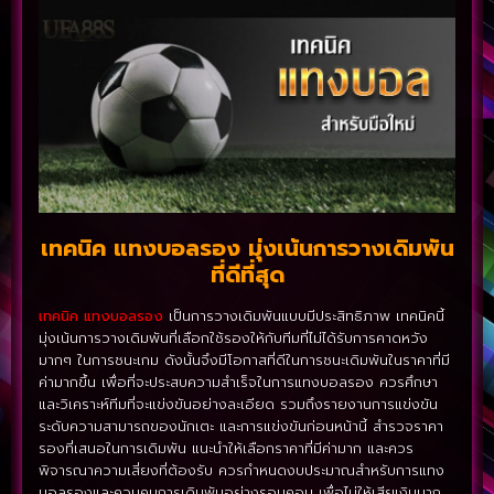
เทคนิค แทงบอลรอง มุ่งเน้นการวางเดิมพัน
ที่ดีที่สุด
เทคนิค แทงบอลรอง
เป็นการวางเดิมพันแบบมีประสิทธิภาพ เทคนิคนี้
มุ่งเน้นการวางเดิมพันที่เลือกใช้รองให้กับทีมที่ไม่ได้รับการคาดหวัง
มากๆ ในการชนะเกม ดังนั้นจึงมีโอกาสที่ดีในการชนะเดิมพันในราคาที่มี
ค่ามากขึ้น เพื่อที่จะประสบความสำเร็จในการแทงบอลรอง ควรศึกษา
และวิเคราะห์ทีมที่จะแข่งขันอย่างละเอียด รวมถึงรายงานการแข่งขัน
ระดับความสามารถของนักเตะ และการแข่งขันก่อนหน้านี้ สำรวจราคา
รองที่เสนอในการเดิมพัน แนะนำให้เลือกราคาที่มีค่ามาก และควร
พิจารณาความเสี่ยงที่ต้องรับ ควรกำหนดงบประมาณสำหรับการแทง
บอลรองและควบคุมการเดิมพันอย่างรอบคอบ เพื่อไม่ให้เสียเงินมาก