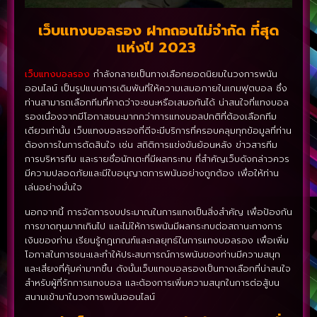
เว็บแทงบอลรอง ฝากถอนไม่จำกัด ที่สุด
แห่งปี 2023
เว็บแทงบอลรอง
กำลังกลายเป็นทางเลือกยอดนิยมในวงการพนัน
ออนไลน์ เป็นรูปแบบการเดิมพันที่ให้ความเสมอภายในเกมฟุตบอล ซึ่ง
ท่านสามารถเลือกทีมที่คาดว่าจะชนะหรือเสมอกันได้ น่าสนใจที่แทงบอล
รองเนื่องจากมีโอกาสชนะมากกว่าการแทงบอลปกติที่ต้องเลือกทีม
เดียวเท่านั้น เว็บแทงบอลรองที่ดีจะมีบริการที่ครอบคลุมทุกข้อมูลที่ท่าน
ต้องการในการตัดสินใจ เช่น สถิติการแข่งขันย้อนหลัง ข่าวสารทีม
การบริหารทีม และรายชื่อนักเตะที่มีผลกระทบ ที่สำคัญเว็บดังกล่าวควร
มีความปลอดภัยและมีใบอนุญาตการพนันอย่างถูกต้อง เพื่อให้ท่าน
เล่นอย่างมั่นใจ
นอกจากนี้ การจัดการงบประมาณในการแทงเป็นสิ่งสำคัญ เพื่อป้องกัน
การขาดทุนมากเกินไป และไม่ให้การพนันมีผลกระทบต่อสถานะทางการ
เงินของท่าน เรียนรู้กฎเกณฑ์และกลยุทธ์ในการแทงบอลรอง เพื่อเพิ่ม
โอกาสในการชนะและทำให้ประสบการณ์การพนันของท่านมีความสนุก
และเสี่ยงที่คุ้มค่ามากขึ้น ดังนั้นเว็บแทงบอลรองเป็นทางเลือกที่น่าสนใจ
สำหรับผู้ที่รักการแทงบอล และต้องการเพิ่มความสนุกในการต่อสู้บน
สนามเข้ามาในวงการพนันออนไลน์