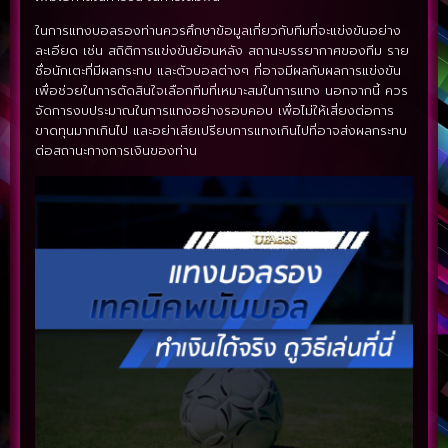
ในการแทงบอลรองท่านควรศึกษาข้อมูลเกี่ยวกับทีมที่จะแข่งขันอย่าง
ละเอียด เช่น สถิติการแข่งขันย้อนหลัง สถานะบรรยากาศของทีม ราย
ชื่อนักเตะที่มีผลกระทบ และตัวบอลต่างๆ ที่อาจมีผลกับผลการแข่งขัน
เพื่อช่วยในการตัดสินใจเลือกทีมที่เหมาะสมในการแทง นอกจากนี้ ควร
จัดการงบประมาณในการแทงอย่างรอบคอบ เพื่อไม่ให้เสี่ยงต่อการ
ขาดทุนมากเกินไป และอย่าเสียเปรียบการแทงเกินไปที่อาจส่งผลกระทบ
ต่อสถานะทางการเงินของท่าน