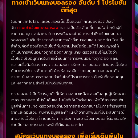
ทางเข้าเว็บแทงบอลรอง อันดับ 1 โปรโมชั่น
ดีที่สุด
ในยุคที่เทคโนโลยีและอินเทอร์เน็ตเป็นส่วนสำคัญของชีวิตประจำ
วัน
ทางเข้าเว็บแทงบอลรอง
กลายเป็นตัวเลือกที่น่าสนใจสำหรับผู้ที่
หาความสนุกและโอกาสในการพนันออนไลน์ การเข้าถึงเว็บแทงบอล
รองอาจเริ่มต้นด้วยการค้นหาทางเข้าที่เหมาะสมและปลอดภัย โดยสิ่ง
สำคัญคือต้องเลือกเว็บไซต์ที่มีความน่าเชื่อถือและได้รับอนุญาตให้
ดำเนินการพนันอย่างถูกต้องตามกฎหมาย ตรวจสอบให้แน่ใจว่า
เว็บไซต์มีใบอนุญาตในการดำเนินการการพนันอย่างถูกต้อง และมี
ความเชื่อถือในวงการ ตรวจสอบการรักษาความปลอดภัยของเว็บไซต์
ด้วยการใช้การเชื่อมต่อที่เข้ารหัส และมีการควบคุมความปลอดภัย
อย่างเข้มงวด ตรวจสอบว่าเว็บไซต์มีรายการการเดิมพันที่ครอบคลุม
และหลากหลายสำหรับนักเดิมพันทุกคน
ตรวจสอบว่ามีบริการลูกค้าที่ให้ความช่วยเหลือและสนับสนุนผู้ใช้ตลอด
เวลา ตรวจสอบโปรโมชั่นและโบนัสที่เว็บไซต์เสนอ เพื่อให้สามารถเพิ่ม
มูลค่าในการแทง ตรวจสอบว่ามีวิธีการที่สะดวกสบายในการทำรายการ
ฝากและถอนเงิน ค้นหาข้อมูลและคำแนะนำจากนักพนันที่มีประสบการณ์
เกี่ยวกับเว็บไซต์ที่ท่านสนใจ การเลือกทางเข้าเว็บแทงบอลที่ดีจะช่วยให้
ท่านมีประสบการณ์การพนันที่ดีและปลอดภัย
สมัครเว็บแทงบอลรอง เพื่อเริ่มเดิมพันใน