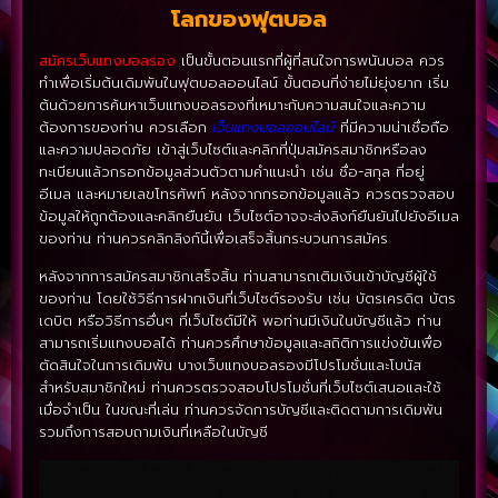
โลกของฟุตบอล
สมัครเว็บแทงบอลรอง
เป็นขั้นตอนแรกที่ผู้ที่สนใจการพนันบอล ควร
ทำเพื่อเริ่มต้นเดิมพันในฟุตบอลออนไลน์ ขั้นตอนที่ง่ายไม่ยุ่งยาก เริ่ม
ต้นด้วยการค้นหาเว็บแทงบอลรองที่เหมาะกับความสนใจและความ
ต้องการของท่าน ควรเลือก
เว็บแทงบอลออนไลน์
ที่มีความน่าเชื่อถือ
และความปลอดภัย เข้าสู่เว็บไซต์และคลิกที่ปุ่มสมัครสมาชิกหรือลง
ทะเบียนแล้วกรอกข้อมูลส่วนตัวตามคำแนะนำ เช่น ชื่อ-สกุล ที่อยู่
อีเมล และหมายเลขโทรศัพท์ หลังจากกรอกข้อมูลแล้ว ควรตรวจสอบ
ข้อมูลให้ถูกต้องและคลิกยืนยัน เว็บไซต์อาจจะส่งลิงก์ยืนยันไปยังอีเมล
ของท่าน ท่านควรคลิกลิงก์นี้เพื่อเสร็จสิ้นกระบวนการสมัคร
หลังจากการสมัครสมาชิกเสร็จสิ้น ท่านสามารถเติมเงินเข้าบัญชีผู้ใช้
ของท่าน โดยใช้วิธีการฝากเงินที่เว็บไซต์รองรับ เช่น บัตรเครดิต บัตร
เดบิต หรือวิธีการอื่นๆ ที่เว็บไซต์มีให้ พอท่านมีเงินในบัญชีแล้ว ท่าน
สามารถเริ่มแทงบอลได้ ท่านควรศึกษาข้อมูลและสถิติการแข่งขันเพื่อ
ตัดสินใจในการเดิมพัน บางเว็บแทงบอลรองมีโปรโมชั่นและโบนัส
สำหรับสมาชิกใหม่ ท่านควรตรวจสอบโปรโมชั่นที่เว็บไซต์เสนอและใช้
เมื่อจำเป็น ในขณะที่เล่น ท่านควรจัดการบัญชีและติดตามการเดิมพัน
รวมถึงการสอบถามเงินที่เหลือในบัญชี