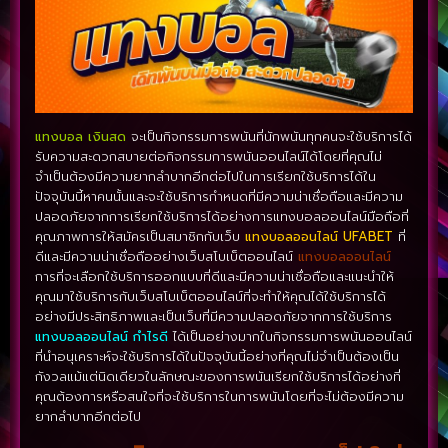
แทงบอล เงินสด
จะเป็นกิจกรรมการพนันที่นักพนันทุกคนจะใช้บริการได้
รับความสะดวกสบายต่อกิจกรรมการพนันออนไลน์ได้โดยที่คุณไม่
จำเป็นต้องมีความยากลำบากอีกต่อไปในการเรียกใช้บริการได้ใน
ปัจจุบันนี้หาคนนั้นและจะใช้บริการกำหนดที่มีความน่าเชื่อถือและมีความ
ปลอดภัยจากการเรียกใช้บริการได้อย่างการแทงบอลออนไลน์มือถือที่
คุณภาพการให้สมัครเป็นสมาชิกกับเว็บ
แทงบอลออนไลน์ UFABET
ที่
ดีและมีความน่าเชื่อถืออย่างเว็บสโบเบ็ตออนไลน์
แทงบอลออนไลน์
การที่จะเลือกใช้บริการออกแบบที่ดีและมีความน่าเชื่อถือและแนะนำให้
คุณมาใช้บริการกับเว็บสโบเบ็​ต​ออนไลน์ที่จะทำให้คุณได้ใช้บริการได้
อย่างมีประสิทธิภาพและเป็นเว็บที่มีความปลอดภัยจากการใช้บริการ
แทงบอลออนไลน์ กำไรดี
ได้เป็นอย่างมากในกิจกรรมการพนันออนไลน์
ที่นำอนุเคราะห์จะใช้บริการได้ในปัจจุบันนี้อย่างที่คุณไม่จำเป็นต้องเป็น
กังวลแม้แต่นิดเดียวในลักษณะของการพนันเรียกใช้บริการได้อย่างที่
คุณต้องการหรือสนใจที่จะใช้บริการในการพนันโดยที่จะไม่ต้องมีความ
ยากลำบากอีกต่อไป