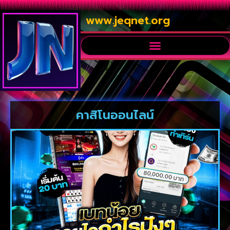
www.jeqnet.org
คาสิโนออนไลน์