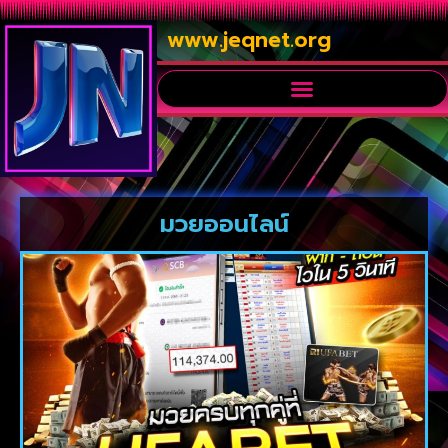
www.jeqnet.org
มวยออนไลน์