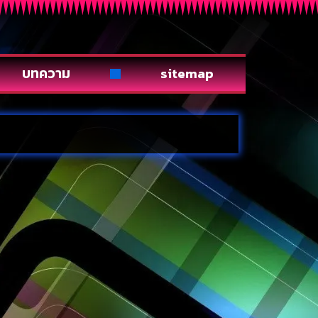
บทความ
sitemap