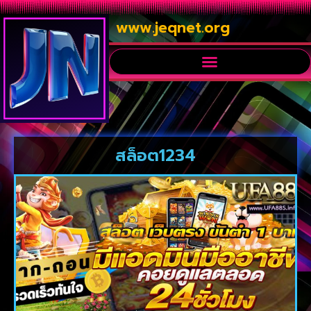
www.jeqnet.org
สล็อต1234