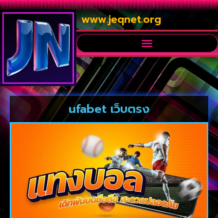
www.jeqnet.org
ufabet เว็บตรง